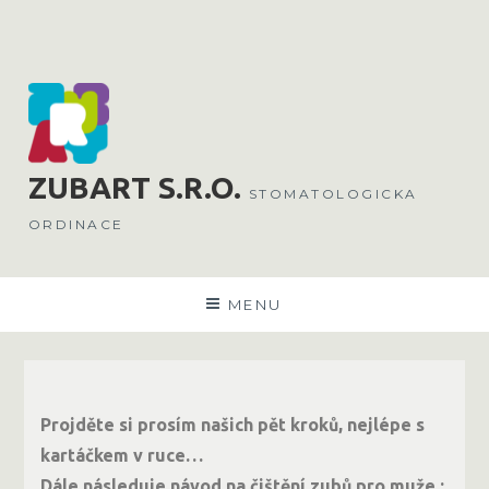
ZUBART
S.R.O.
STOMATOLOGICKA
ORDINACE
MENU
Projděte si prosím našich pět kroků, nejlépe s
kartáčkem v ruce…
Dále následuje návod na čištění zubů pro muže :